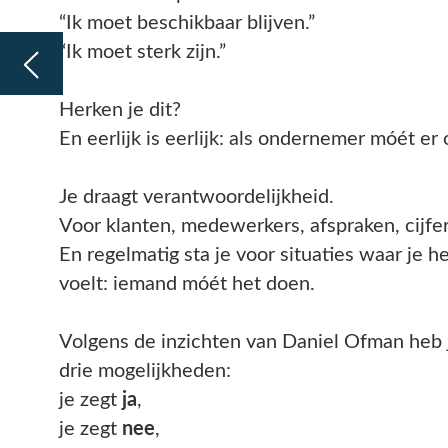
Je draagt verantwoordelijkheid.
Voor klanten, medewerkers, afspraken, cijfers en continuïteit.
En regelmatig sta je voor situaties waar je helemaal geen zin in 
voelt: iemand móét het doen.
Volgens de inzichten van Daniel Ofman heb je in werkelijkheid in
drie mogelijkheden:
je zegt
ja
,
je zegt
nee
,
of je gaat
weg
.
Meer smaken zijn er niet.
Alleen zit het verschil in de manier waarop je kiest.
Dat kan reactief:
Dan zeg je “ja” omdat je niemand wilt teleurstellen.
Je zegt “nee” vanuit frustratie omdat jouw grens eigenlijk al ve
was.
Of je gaat weg door gesprekken uit te stellen, jezelf te verlieze
mentaal af te haken.