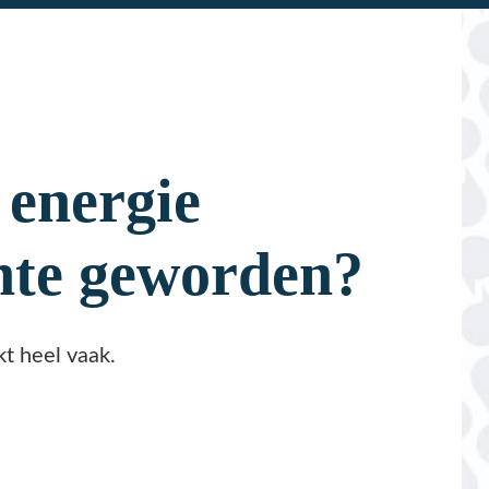
e
orden?