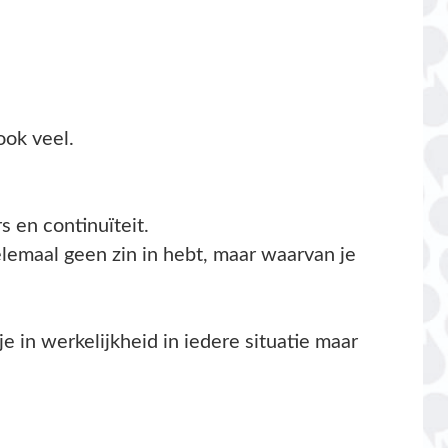
hebt, maar waarvan je
 iedere situatie maar
el eerder bereikt
n in drukte of