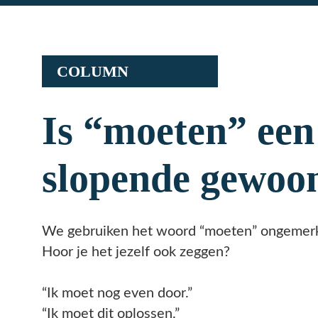
COLUMN
Is “moeten” een energi
slopende gewoonte gew
We gebruiken het woord “moeten” ongemerkt heel vaak.
Hoor je het jezelf ook zeggen?
“Ik moet nog even door.”
“Ik moet dit oplossen.”
“Ik moet beschikbaar blijven.”
“Ik moet sterk zijn.”
Herken je dit?
En eerlijk is eerlijk: als ondernemer móét er ook veel.