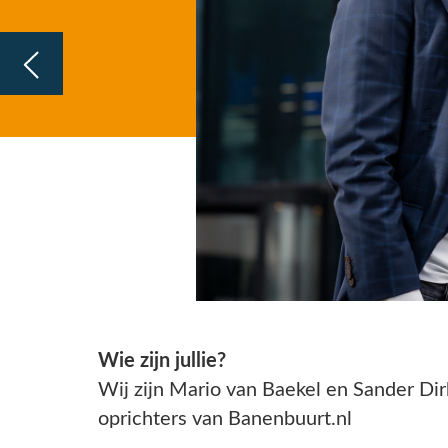
Wie zijn jullie?
Wij zijn Mario van Baekel en Sander Dirks en samen zijn wij
oprichters van Banenbuurt.nl
Mario;
Ik ben 38 jaar, vader van een dochter van 5 en gebore
getogen en nog steeds woonachtig in IJmuiden. Sinds 2017
ben ik actief in de wereld van arbeidsbemiddeling. Met een
scherp oog voor talent en het binden en verbinden van
werkgevers en werkzoekenden met elkaar, heb ik het geluk
dagelijks mijn passie hiervoor in te mogen zetten.
Sander;
Ik ben 40 jaar, getrouwd en vader van 3 kinderen en
woonachtig in Hoogkarspel. Sinds 2008 ben ik actief in de
arbeidsmarkt en heb ik verschillende functies bekleed in o.a.
de IT en techniek zoals (interim) recruiter, accountmanager 
sales manager.