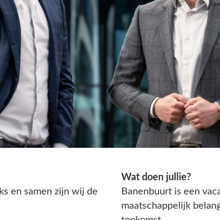
Wat doen jullie?
 de
Banenbuurt is een vacatureplatform dat inspeelt op
maatschappelijk belang en streeft voor een duurzame
toekomst.
n,
Met de huidige krapte op de arbeidsmarkt en de plannen die er
zijn om van de IJmond de eerste groene industriezone van
Nederland te maken, zal het een grote uitdaging worden om
voldoende personeel te werven. Ons doel is om de
 om
werkgelegenheid in de IJmond meer te laten opvallen bij
werkzoekenden van zowel binnen als buiten de IJmond wat zal
resulteren in een groei van sollicitanten.
Waarom zijn jullie lid geworden?
Mede omdat Mario woonachtig is in IJmuiden en we graag ons
en
netwerk in de IJmond willen vergroten en tevens op de hoogte
willen blijven van alle ontwikkelingen binnen de IJmond.