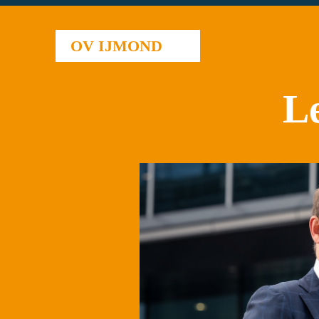
OV IJMOND
Leden ste