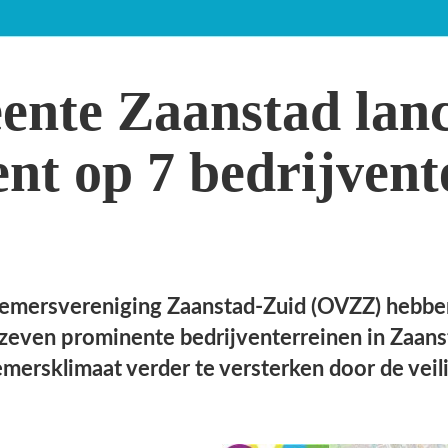
aanstad-Zuid (OVZZ) hebben de handen ineengeslagen om
edrijventerreinen in Zaanstad-Zuid. Deze gezamenlijke
 te versterken door de veiligheid en het beheer van de terreinen