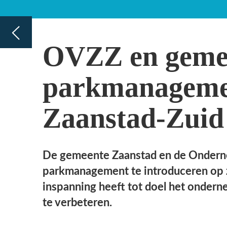
Zaanstad-Zuid
De gemeente Zaanstad en de Ondernemersvereniging Z
parkmanagement te introduceren op zeven prominente b
inspanning heeft tot doel het ondernemersklimaat verder
te verbeteren.
De geselecteerde bedrijventerreinen, namelijk
Achtersluispolder, Hembrugterrein, Zilverland,
Westerspoor, Zuiderhout, Houthavenkade en
Westzanerdijk, vallen binnen het verzorgingsgebied van de
OVZZ. Door middel van verhoogde veiligheidsmaatregelen
en verbeterd terreinonderhoud streven zowel de
gemeente als de OVZZ ernaar om het ondernemersklimaat
een positieve impuls te geven. Dit initiatief is mede
mogelijk gemaakt dankzij bijdragen van de Rijksoverheid en
de provincie Noord-Holland, met de intentie om het
parkmanagement op deze terreinen meerjarig op te zetten.