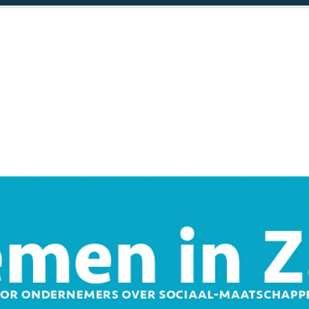
anstad lanceren
bedrijventerreinen in