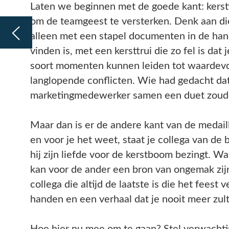
marketingmedewerker samen een duet zouden zingen over “Last 
Maar dan is er de andere kant van de medaille. Alcohol kan de r
en voor je het weet, staat je collega van de boekhouding op de ta
hij zijn liefde voor de kerstboom bezingt. Wat voor de één een on
kan voor de ander een bron van ongemak zijn. En laten we niet v
collega die altijd de laatste is die het feest verlaat, met een stape
handen en een verhaal dat je nooit meer zult vergeten (of willen 
Hoe hier nu mee om te gaan? Stel verwachtingen: maak duidelijk
is. Misschien een bordje met “Geen dansmoves die je op TikTok 
het inclusief. Zorg ervoor dat iedereen zich welkom voelt. Dit b
voor verschillende culturele achtergronden. Misschien een quiz o
wereldwijd? Dan over alcohol… Overweeg een gematigd alcoholb
bijvoorbeeld een “mocktail”-bar aan, zodat zelfs de meest enthou
niet in de problemen komt. Stel je eens open als organiserend co
feest om feedback. Wat ging goed? Wat kan beter?
Kerstfeesten zijn een kans om te vieren, maar ook om te reflecte
Laten we ervoor zorgen dat we niet alleen herinneringen maken,
goede verhalen om te delen in de koffiepauzes van het nieuwe ja