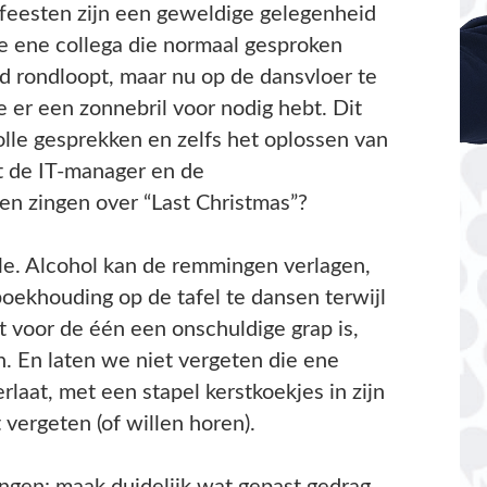
Christmas”?
emmingen verlagen,
fel te dansen terwijl
schuldige grap is,
ergeten die ene
l kerstkoekjes in zijn
horen).
 wat gepast gedrag
hebt gezien”? Maak
etekent ook aandacht
ver kersttradities
eleid. Bied
siaste feestvierder
mité. Vraag na het
ren op ons gedrag.
 maar ook een paar
ar.